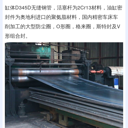
缸体D345D无缝钢管，活塞杆为2Cr13材料，油缸密
封件为奥地利进口的聚氨脂材料，国内精密车床车
削加工的大型防尘圈，O形圈，格来圈，斯特封及V
形组合封。