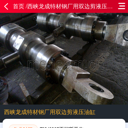
首页
/西峡龙成特材钢厂用双边剪液压油缸
西峡龙成特材钢厂用双边剪液压油缸