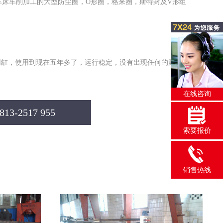
密车床车削加工的大型防尘圈，O形圈，格来圈，斯特封及V形组
用缸，使用到现在五年多了，运行稳定，没有出现任何的漏油
在线咨询
3-2517 955
索要报价
销售热线