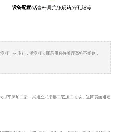
设备配置:
活塞杆调质,镀硬铬,深孔镗等
活塞杆）材质好，活塞杆表面采用直接堆焊高铬不锈钢，
内孔大型车床加工后，采用立式珩磨工艺加工而成，缸筒表面粗糙